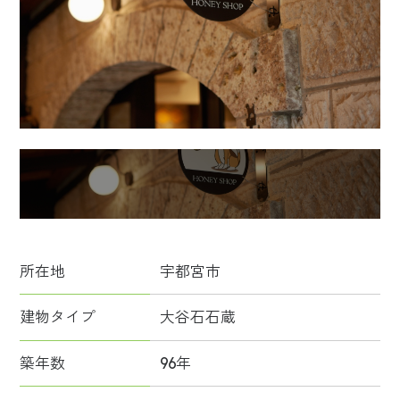
所在地
宇都宮市
建物タイプ
大谷石石蔵
築年数
96年