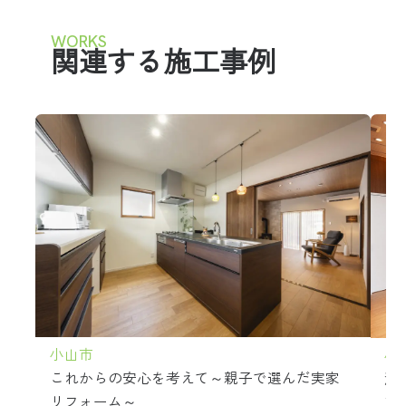
WORKS
関連する施工事例
小山市
小
これからの安心を考えて～親子で選んだ実家
洗
リフォーム～
工